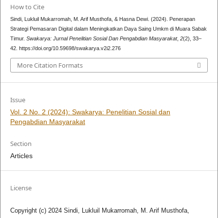
How to Cite
Sindi, Lukluil Mukarromah, M. Arif Musthofa, & Hasna Dewi. (2024). Penerapan
Strategi Pemasaran Digital dalam Meningkatkan Daya Saing Umkm di Muara Sabak
Timur.
Swakarya: Jurnal Penelitian Sosial Dan Pengabdian Masyarakat
,
2
(2), 33–
42. https://doi.org/10.59698/swakarya.v2i2.276
More Citation Formats
Issue
Vol. 2 No. 2 (2024): Swakarya: Penelitian Sosial dan
Pengabdian Masyarakat
Section
Articles
License
Copyright (c) 2024 Sindi, Lukluil Mukarromah, M. Arif Musthofa,