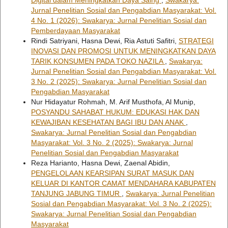
Digital dalam Meningkatkan Daya Saing
,
Swakarya:
Jurnal Penelitian Sosial dan Pengabdian Masyarakat: Vol.
4 No. 1 (2026): Swakarya: Jurnal Penelitian Sosial dan
Pemberdayaan Masyarakat
Rindi Satriyani, Hasna Dewi, Ria Astuti Safitri,
STRATEGI
INOVASI DAN PROMOSI UNTUK MENINGKATKAN DAYA
TARIK KONSUMEN PADA TOKO NAZILA
,
Swakarya:
Jurnal Penelitian Sosial dan Pengabdian Masyarakat: Vol.
3 No. 2 (2025): Swakarya: Jurnal Penelitian Sosial dan
Pengabdian Masyarakat
Nur Hidayatur Rohmah, M. Arif Musthofa, Al Munip,
POSYANDU SAHABAT HUKUM: EDUKASI HAK DAN
KEWAJIBAN KESEHATAN BAGI IBU DAN ANAK
,
Swakarya: Jurnal Penelitian Sosial dan Pengabdian
Masyarakat: Vol. 3 No. 2 (2025): Swakarya: Jurnal
Penelitian Sosial dan Pengabdian Masyarakat
Reza Harianto, Hasna Dewi, Zaenal Abidin,
PENGELOLAAN KEARSIPAN SURAT MASUK DAN
KELUAR DI KANTOR CAMAT MENDAHARA KABUPATEN
TANJUNG JABUNG TIMUR
,
Swakarya: Jurnal Penelitian
Sosial dan Pengabdian Masyarakat: Vol. 3 No. 2 (2025):
Swakarya: Jurnal Penelitian Sosial dan Pengabdian
Masyarakat