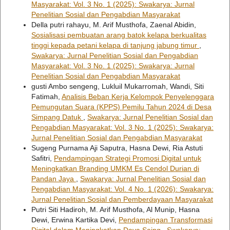
Masyarakat: Vol. 3 No. 1 (2025): Swakarya: Jurnal
Penelitian Sosial dan Pengabdian Masyarakat
Della putri rahayu, M. Arif Musthofa, Zaenal Abidin,
Sosialisasi pembuatan arang batok kelapa berkualitas
tinggi kepada petani kelapa di tanjung jabung timur
,
Swakarya: Jurnal Penelitian Sosial dan Pengabdian
Masyarakat: Vol. 3 No. 1 (2025): Swakarya: Jurnal
Penelitian Sosial dan Pengabdian Masyarakat
gusti Ambo sengeng, Lukluil Mukarromah, Wandi, Siti
Fatimah,
Analisis Beban Kerja Kelompok Penyelenggara
Pemungutan Suara (KPPS) Pemilu Tahun 2024 di Desa
Simpang Datuk
,
Swakarya: Jurnal Penelitian Sosial dan
Pengabdian Masyarakat: Vol. 3 No. 1 (2025): Swakarya:
Jurnal Penelitian Sosial dan Pengabdian Masyarakat
Sugeng Purnama Aji Saputra, Hasna Dewi, Ria Astuti
Safitri,
Pendampingan Strategi Promosi Digital untuk
Meningkatkan Branding UMKM Es Cendol Durian di
Pandan Jaya
,
Swakarya: Jurnal Penelitian Sosial dan
Pengabdian Masyarakat: Vol. 4 No. 1 (2026): Swakarya:
Jurnal Penelitian Sosial dan Pemberdayaan Masyarakat
Putri Siti Hadiroh, M. Arif Musthofa, Al Munip, Hasna
Dewi, Erwina Kartika Devi,
Pendampingan Transformasi