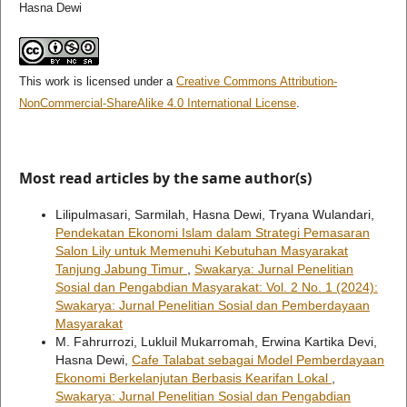
Hasna Dewi
This work is licensed under a
Creative Commons Attribution-
NonCommercial-ShareAlike 4.0 International License
.
Most read articles by the same author(s)
Lilipulmasari, Sarmilah, Hasna Dewi, Tryana Wulandari,
Pendekatan Ekonomi Islam dalam Strategi Pemasaran
Salon Lily untuk Memenuhi Kebutuhan Masyarakat
Tanjung Jabung Timur
,
Swakarya: Jurnal Penelitian
Sosial dan Pengabdian Masyarakat: Vol. 2 No. 1 (2024):
Swakarya: Jurnal Penelitian Sosial dan Pemberdayaan
Masyarakat
M. Fahrurrozi, Lukluil Mukarromah, Erwina Kartika Devi,
Hasna Dewi,
Cafe Talabat sebagai Model Pemberdayaan
Ekonomi Berkelanjutan Berbasis Kearifan Lokal
,
Swakarya: Jurnal Penelitian Sosial dan Pengabdian