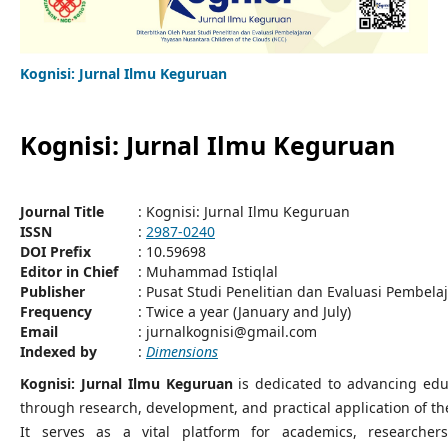
Kognisi: Jurnal Ilmu Keguruan
Kognisi: Jurnal Ilmu Keguruan
Journal Title
: Kognisi: Jurnal Ilmu Keguruan
ISSN
:
2987-0240
DOI Prefix
: 10.59698
Editor in Chief
: Muhammad Istiqlal
Publisher
: Pusat Studi Penelitian dan Evaluasi Pembela
Frequency
: Twice a year (January and July)
Email
: jurnalkognisi@gmail.com
Indexed by
:
Dimensions
Kognisi: Jurnal Ilmu Keguruan
is dedicated to advancing edu
through research, development, and practical application of th
It serves as a vital platform for academics, researcher