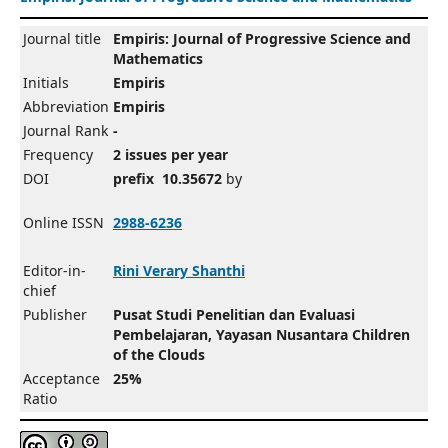
Journal title
Empiris: Journal of Progressive Science and
Mathematics
Initials
Empiris
Abbreviation
Empiris
Journal Rank
-
Frequency
2 issues per year
DOI
prefix 10.35672
by
Online ISSN
2988-6236
Editor-in-
Rini Verary Shanthi
chief
Publisher
Pusat Studi Penelitian dan Evaluasi
Pembelajaran, Yayasan Nusantara Children
of the Clouds
Acceptance
25%
Ratio