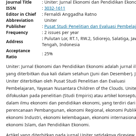
Journal Title
: Uniter: Jurnal Ekonomi dan Pendidikan Ekon
ISSN
:
3032-1611
Editor in Chief
: Fernaldi Anggadha Ratno
Abbreviation
Uniter
Publisher
:
Pusat Studi Penelitian dan Evaluasi Pembela
Frequency
: 2 issues per year
:
Pulutan Lor, RT.1, RW.2, Sdiorejo, Salatiga, J
Address
Tengah, Indonesia
Acceptance
: 25%
Ratio
Uniter: Jurnal Ekonomi dan Pendidikan Ekonomi adalah jurnal i
yang diterbitkan dua kali dalam setahun (Juni dan Desember). 
Uniter diterbitkan oleh Pusat Studi Penelitian dan Evaluasi
Pembelajaran, Yayasan Nusantara Children of the Clouds. Unite
difokuskan pada penelitian (Studi Empiris) atau artikel konsept
dalam ilmu ekonomi dan pendidikan ekonomi, yang terdiri dari
perencanaan Pembangunan, ekonomi Regional, ekonomi Publik
ekonomi Industri, ekonomi kelembagaan, ekonomi internasiona
ekonomi Islam, dan Pendidikan Ekonomi.
Artikel yang diterbitkan pada jurnal Uniter setidaknya direview