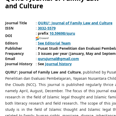
and Culture
Journal Title
:
QURU’: Journal of Family Law and Culture
ISSN
:
3032-5579
:
prefix
10.59698/quru
DOI
Editors
:
See Editorial Team
Publisher
:
Pusat Studi Penelitian dan Evaluasi Pembel
Frequency
:
3 issues per year (January, May and Septem
Email
:
qurujurnal@gmail.com
Journal History
:
See
Journal history
QURU’:
Journal of Family Law and Culture
, published by Pusa
Penelitian dan Evaluasi Pembelajaran, Yayasan Nusantara Child
the Clouds (NCC). This journal is published regularly thrice 
namely April, August, December. The focus of this journal ex
research in the field of Islamic legal thought and Islamic fami
both literacy research and field research. The scope of this jo
study is in the field of Islamic thought and Islamic legal t
related to family, human rights, marriage, divorce, inheritance,