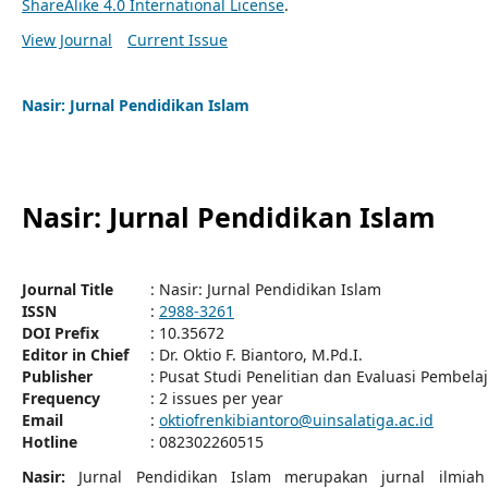
ShareAlike 4.0 International License
.
View Journal
Current Issue
Nasir: Jurnal Pendidikan Islam
Nasir: Jurnal Pendidikan Islam
Journal Title
: Nasir: Jurnal Pendidikan Islam
ISSN
:
2988-3261
DOI Prefix
: 10.35672
Editor in Chief
: Dr. Oktio F. Biantoro, M.Pd.I.
Publisher
: Pusat Studi Penelitian dan Evaluasi Pembela
Frequency
: 2 issues per year
Email
:
oktiofrenkibiantoro@uinsalatiga.ac.id
Hotline
: 082302260515
Nasir:
Jurnal Pendidikan Islam merupakan jurnal ilmia