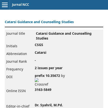
Jurnal NCC
Catarsi Guidance and Counselling Studies
Journal title
Catarsi Guidance and Counselling
Studies
CSGS
Initials
Catarsi
Abbreviation
-
Journal Rank
2 issues per year
Frequency
prefix 10.35672
by
DOI
3163-5849
Online ISSN
Dr. Syahril, M.Pd.
Editor-in-chief