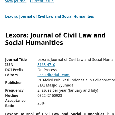
View Journal
Current Issue
Lexora: Journal of Civil Law and Social Humanities
Lexora: Journal of Civil Law and
Social Humanities
Journal Title
: Lexora: Journal of Civil Law and Social Huma
ISSN
:
3163-4710
DOI Prefix
: On Process
Editors
:
See Editorial Team
: PT Afeksi Publikasi Indonesia in Collaboratio
Publisher
STAI Masjid Syuhada
Frequency
: 2 issues per year (January and July)
Hotline
: 082242160923
Acceptance
: 25%
Ratio
Lexora: Journal of Civil Law and Social Humanities
is a 