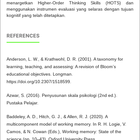
menargetkan Higher-Order Thinking Skills (HOTS) dan
menggunakan instrumen evaluasi yang selaras dengan tujuan
kognitif yang telah ditetapkan.
REFERENCES
Anderson, L. W., & Krathwohl, D. R. (2001). A taxonomy for
learning, teaching, and assessing: A revision of Bloom’s
educational objectives. Longman.
https://doi.org/10.2307/1518599.
Azwar, S. (2016). Penyusunan skala psikologi (2nd ed.).
Pustaka Pelajar.
Baddeley, A. D., Hitch, G. J., & Allen, R. J. (2020). A
multicomponent model of working memory. In R. H. Logie, V.
Camos, & N. Cowan (Eds.), Working memory: State of the
science (pp. 10–43). Oxford University Press.