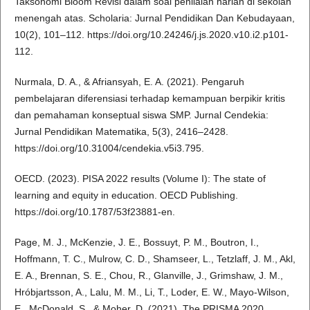
Taksonomi Bloom Revisi dalam soal penilaian harian di sekolah
menengah atas. Scholaria: Jurnal Pendidikan Dan Kebudayaan,
10(2), 101–112. https://doi.org/10.24246/j.js.2020.v10.i2.p101-
112.
Nurmala, D. A., & Afriansyah, E. A. (2021). Pengaruh
pembelajaran diferensiasi terhadap kemampuan berpikir kritis
dan pemahaman konseptual siswa SMP. Jurnal Cendekia:
Jurnal Pendidikan Matematika, 5(3), 2416–2428.
https://doi.org/10.31004/cendekia.v5i3.795.
OECD. (2023). PISA 2022 results (Volume I): The state of
learning and equity in education. OECD Publishing.
https://doi.org/10.1787/53f23881-en.
Page, M. J., McKenzie, J. E., Bossuyt, P. M., Boutron, I.,
Hoffmann, T. C., Mulrow, C. D., Shamseer, L., Tetzlaff, J. M., Akl,
E. A., Brennan, S. E., Chou, R., Glanville, J., Grimshaw, J. M.,
Hróbjartsson, A., Lalu, M. M., Li, T., Loder, E. W., Mayo-Wilson,
E., McDonald, S., & Moher, D. (2021). The PRISMA 2020