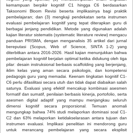
kemampuan berpikir kognitif C1 hingga C6 berdasarkan
Taksonomi Bloom Revisi beserta implikasinya bagi praktik
pembelajaran; dan (3) mengkaji pendekatan serta instrumen
evaluasi pembelajaran kognitif yang tepat diterapkan guru di
berbagai jenjang pendidikan. Metode yang digunakan adalah
kajian literatur sistematis (systematic literature review) mengacu
panduan PRISMA, dengan menganalisis 35 artikel dari jurnal
bereputasi (Scopus, Web of Science, SINTA 1-2) yang
diterbitkan antara 2016-2026. Hasil kajian menunjukkan bahwa
pembelajaran kognitif berjalan optimal ketika didukung oleh tiga
pilar: desain instruksional berbasis scaffolding yang berjenjang,
iklim kelas yang aman secara psikologis, dan kompetensi
pedagogis guru yang memadai. Keenam tingkatan kognitif C1-
C6 perlu difasilitasi secara utuh dan tidak dapat diabaikan salah
satunya. Evaluasi yang efektif mencakup kombinasi asesmen
formatif dan sumatif, penilaian berbasis kinerja, portofolio, serta
asesmen digital adaptif yang mampu menjangkau seluruh
dimensi kognitif secara proporsional. Temuan anomali
mengungkap bahwa 74% studi melaporkan dominasi soal C1-
C2 dan 63% melaporkan ketidakselarasan antara tujuan dan
instrumen evaluasi. Implikasi penelitian ini mendorong guru
untuk merancang pembelajaran yang secara eksplisit