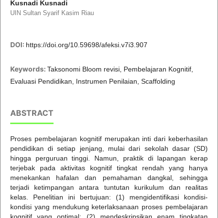
Kusnadi Kusnadi
UIN Sultan Syarif Kasim Riau
DOI:
https://doi.org/10.59698/afeksi.v7i3.907
Keywords:
Taksonomi Bloom revisi, Pembelajaran Kognitif,
Evaluasi Pendidikan, Instrumen Penilaian, Scaffolding
ABSTRACT
Proses pembelajaran kognitif merupakan inti dari keberhasilan
pendidikan di setiap jenjang, mulai dari sekolah dasar (SD)
hingga perguruan tinggi. Namun, praktik di lapangan kerap
terjebak pada aktivitas kognitif tingkat rendah yang hanya
menekankan hafalan dan pemahaman dangkal, sehingga
terjadi ketimpangan antara tuntutan kurikulum dan realitas
kelas. Penelitian ini bertujuan: (1) mengidentifikasi kondisi-
kondisi yang mendukung keterlaksanaan proses pembelajaran
kognitif yang optimal; (2) mendeskripsikan enam tingkatan