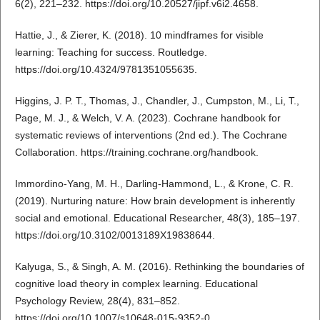
6(2), 221–232. https://doi.org/10.20527/jipf.v6i2.4658.
Hattie, J., & Zierer, K. (2018). 10 mindframes for visible
learning: Teaching for success. Routledge.
https://doi.org/10.4324/9781351055635.
Higgins, J. P. T., Thomas, J., Chandler, J., Cumpston, M., Li, T.,
Page, M. J., & Welch, V. A. (2023). Cochrane handbook for
systematic reviews of interventions (2nd ed.). The Cochrane
Collaboration. https://training.cochrane.org/handbook.
Immordino-Yang, M. H., Darling-Hammond, L., & Krone, C. R.
(2019). Nurturing nature: How brain development is inherently
social and emotional. Educational Researcher, 48(3), 185–197.
https://doi.org/10.3102/0013189X19838644.
Kalyuga, S., & Singh, A. M. (2016). Rethinking the boundaries of
cognitive load theory in complex learning. Educational
Psychology Review, 28(4), 831–852.
https://doi.org/10.1007/s10648-015-9352-0.