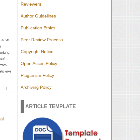
Reviewers
Author Guidelines
Publication Ethics
Peer Review Process
 & Siti
m
Copyright Notice
anjung
ial
Open Acces Policy
 from
ticle/vi
Plagiarism Policy
Archiving Policy
ARTICLE TEMPLATE
al