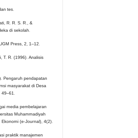
dan tes.
i, R. R. S. R., &
eka di sekolah.
 UGM Press, 2, 1–12.
 T. R. (1996). Analisis
23). Pengaruh pendapatan
msi masyarakat di Desa
, 49–61.
agai media pembelajaran
versitas Muhammadiyah
Ekonomi (e-Journal), 4(2).
ikasi praktik manajemen