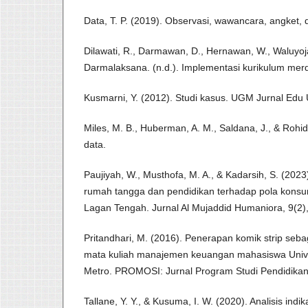
Data, T. P. (2019). Observasi, wawancara, angket, 
Dilawati, R., Darmawan, D., Hernawan, W., Waluyojat
Darmalaksana. (n.d.). Implementasi kurikulum merd
Kusmarni, Y. (2012). Studi kasus. UGM Jurnal Edu
Miles, M. B., Huberman, A. M., Saldana, J., & Rohidi,
data.
Paujiyah, W., Musthofa, M. A., & Kadarsih, S. (20
rumah tangga dan pendidikan terhadap pola konsu
Lagan Tengah. Jurnal Al Mujaddid Humaniora, 9(2)
Pritandhari, M. (2016). Penerapan komik strip seb
mata kuliah manajemen keuangan mahasiswa Uni
Metro. PROMOSI: Jurnal Program Studi Pendidikan 
Tallane, Y. Y., & Kusuma, I. W. (2020). Analisis ind