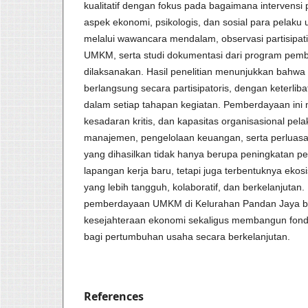
kualitatif dengan fokus pada bagaimana interven
aspek ekonomi, psikologis, dan sosial para pelaku 
melalui wawancara mendalam, observasi partisipatif
UMKM, serta studi dokumentasi dari program pem
dilaksanakan. Hasil penelitian menunjukkan bahw
berlangsung secara partisipatoris, dengan keterlib
dalam setiap tahapan kegiatan. Pemberdayaan ini me
kesadaran kritis, dan kapasitas organisasional pel
manajemen, pengelolaan keuangan, serta perluasa
yang dihasilkan tidak hanya berupa peningkatan p
lapangan kerja baru, tetapi juga terbentuknya eko
yang lebih tangguh, kolaboratif, dan berkelanjutan
pemberdayaan UMKM di Kelurahan Pandan Jaya b
kesejahteraan ekonomi sekaligus membangun fondas
bagi pertumbuhan usaha secara berkelanjutan.
References