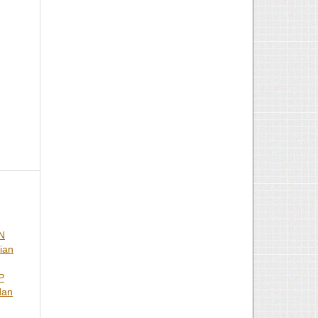
N
ian
P
dan