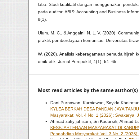
laba: Studi kualitatif dengan menggunakan pendeka
pada auditor. ABIS: Accounting and Business Infor
8(1).
Ulum, M. C., & Anggaini, N. L. V. (2020). Communi
praktik pemberdayaan komunitas. Universitas Brawi
W. (2020). Analisis keberagamaan pemuda hijrah kom
emik-etik. Jurnal Perspektif, 4(1), 54–65.
Most read articles by the same author(s)
Dani Purnawan, Kurniawan, Sayida Khoiratu
KYLEA BERKAH DESA PANDAN JAYA TANJ
Masyarakat: Vol. 4 No. 1 (2026): Swakarya:
Ahmad zaky jahisam, Sri Kadarsih, Ahmad Ed
KESEJAHTERAAN MASYARAKAT DI KABUP
Pengabdian Masyarakat: Vol. 3 No. 2 (2025)