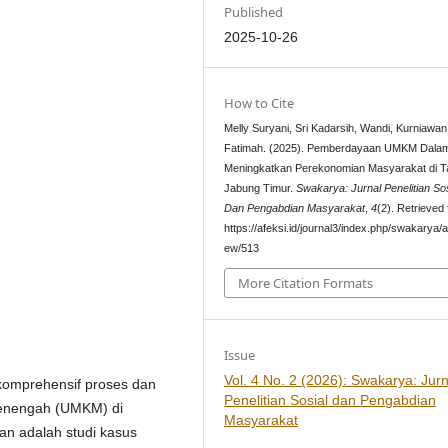
Published
2025-10-26
How to Cite
Melly Suryani, Sri Kadarsih, Wandi, Kurniawan,
Fatimah. (2025). Pemberdayaan UMKM Dala
Meningkatkan Perekonomian Masyarakat di T
Jabung Timur.
Swakarya: Jurnal Penelitian Sos
Dan Pengabdian Masyarakat
,
4
(2). Retrieved
https://afeksi.id/journal3/index.php/swakarya/ar
ew/513
More Citation Formats
Issue
Vol. 4 No. 2 (2026): Swakarya: Jurn
 komprehensif proses dan
Penelitian Sosial dan Pengabdian
enengah (UMKM) di
Masyarakat
n adalah studi kasus