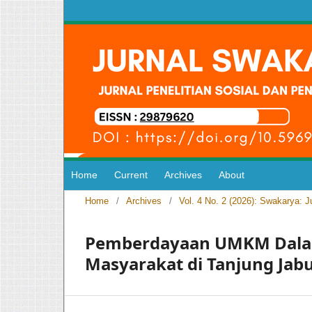
Home
Current
Archives
About
Home
/
Archives
/
Vol. 4 No. 2 (2026): Swakarya: 
Pemberdayaan UMKM Dala
Masyarakat di Tanjung Jab