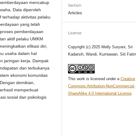
si pemberdayaan mencakup
Section
usaha. Data diperoleh
Articles
 terhadap aktivitas pelaku
berdayaan yang telah
a proses pemberdayaan
License
atan aktif pelaku UMKM
ningkatkan efikasi diri,
Copyright (c) 2025 Melly Suryani, Sri
aku usaha dalam hal
Kadarsih, Wandi, Kurniawan, Siti Fati
n jaringan kerja. Dampak
endapatan dan terbukanya
sistem ekonomi komunitas
This work is licensed under a
Creative
. Dengan demikian,
Commons Attribution-NonCommercial-
erhasil memperkuat
ShareAlike 4.0 International License
.
i sosial dan psikologis