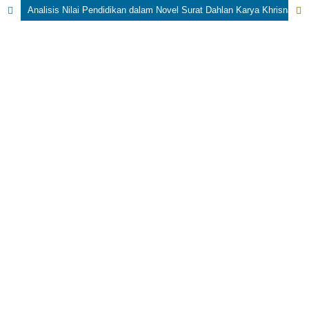
Analisis Nilai Pendidikan dalam Novel Surat Dahlan Karya Khrisna Pabichara Tinjauan Sosiologi Sastra