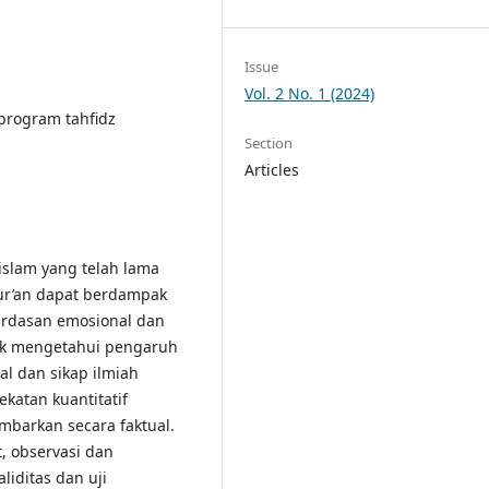
Issue
Vol. 2 No. 1 (2024)
 program tahfidz
Section
Articles
islam yang telah lama
ur’an dapat berdampak
cerdasan emosional dan
tuk mengetahui pengaruh
l dan sikap ilmiah
katan kuantitatif
barkan secara faktual.
 observasi dan
liditas dan uji