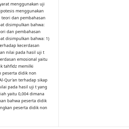
asyarat menggunakan uji
hipotesis menggunakan
ian teori dan pembahasan
at disimpulkan bahwa:
 teori dan pembahasan
at disimpulkan bahwa: 1)
terhadap kecerdasan
n nilai pada hasil uji t
cerdasan emosional yaitu
ik tahfidz memilki
 peserta didik non
Al-Qur’an terhadap sikap
ilai pada hasil uji t yang
miah yaitu 0,004 dimana
kkan bahwa peserta didik
dingkan peserta didik non