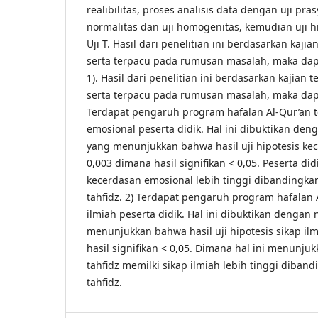
realibilitas, proses analisis data dengan uji pr
normalitas dan uji homogenitas, kemudian uji 
Uji T. Hasil dari penelitian ini berdasarkan kaj
serta terpacu pada rumusan masalah, maka dap
1). Hasil dari penelitian ini berdasarkan kajian
serta terpacu pada rumusan masalah, maka dap
Terdapat pengaruh program hafalan Al-Qur’an 
emosional peserta didik. Hal ini dibuktikan denga
yang menunjukkan bahwa hasil uji hipotesis ke
0,003 dimana hasil signifikan < 0,05. Peserta did
kecerdasan emosional lebih tinggi dibandingkan
tahfidz. 2) Terdapat pengaruh program hafalan 
ilmiah peserta didik. Hal ini dibuktikan dengan n
menunjukkan bahwa hasil uji hipotesis sikap il
hasil signifikan < 0,05. Dimana hal ini menunju
tahfidz memilki sikap ilmiah lebih tinggi diban
tahfidz.