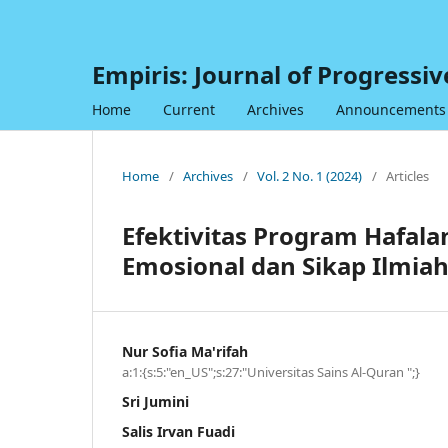
Empiris: Journal of Progressi
Home
Current
Archives
Announcements
Home
/
Archives
/
Vol. 2 No. 1 (2024)
/
Articles
Efektivitas Program Hafala
Emosional dan Sikap Ilmiah
Nur Sofia Ma'rifah
a:1:{s:5:"en_US";s:27:"Universitas Sains Al-Quran ";}
Sri Jumini
Salis Irvan Fuadi