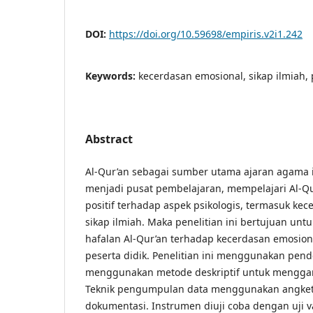
DOI:
https://doi.org/10.59698/empiris.v2i1.242
Keywords:
kecerdasan emosional, sikap ilmiah,
Abstract
Al-Qur’an sebagai sumber utama ajaran agama 
menjadi pusat pembelajaran, mempelajari Al-Q
positif terhadap aspek psikologis, termasuk ke
sikap ilmiah. Maka penelitian ini bertujuan un
hafalan Al-Qur’an terhadap kecerdasan emosiona
peserta didik. Penelitian ini menggunakan pende
menggunakan metode deskriptif untuk menggam
Teknik pengumpulan data menggunakan angket,
dokumentasi. Instrumen diuji coba dengan uji va