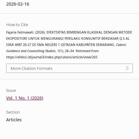
2026-02-16
How to Cite
Fajaria Fatmawati. (2026). EFEKTIVITAS BIMBINGAN KLASIKAL DENGAN METODE
EKSPOSITORI UNTUK MENGURANGI PERILAKU KONSUMTIF BERDASAR Q.S AL
ISRA’ AYAT 26-27 DI SMA NEGERI 1 GETASAN KABUPATEN SEMARANG.
Catarsi
Guidance and Counselling Studies
,
1
(1), 28–34. Retrieved from
https://afeksi.id/journal3/index.php/catarsi/article/view/265
More Citation Formats
Issue
Vol. 1 No. 1 (2026)
Section
Articles